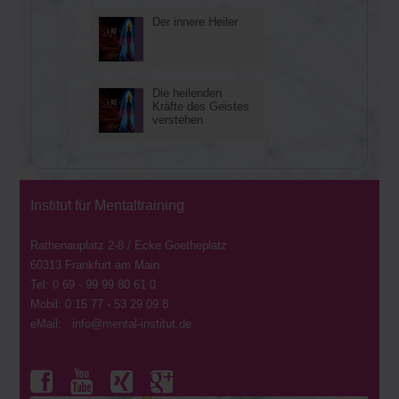
Der innere Heiler
02
Aug
Die heilenden
30
Kräfte des Geistes
Jul
verstehen
Institut für Mentaltraining
Rathenauplatz 2-8 / Ecke Goetheplatz
60313 Frankfurt am Main
Tel: 0 69 - 99 99 80 61 0
Mobil: 0 15 77 - 53 29 09 8
eMail: info@mental-institut.de